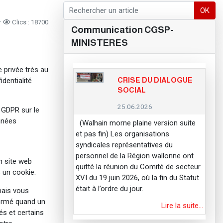
OK
Clics : 18700
Communication CGSP-
MINISTERES
 privée très au
CRISE DU DIALOGUE
dentialité
SOCIAL
25.06.2026
e GDPR sur le
nnées
(Walhain morne plaine version suite
et pas fin) Les organisations
syndicales représentatives du
personnel de la Région wallonne ont
n site web
quitté la réunion du Comité de secteur
 un cookie.
XVI du 19 juin 2026, où la fin du Statut
était à l’ordre du jour.
mais vous
formé quand un
Lire la suite…
és et certains