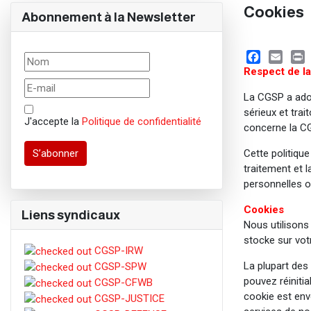
Cookies
Abonnement à la Newsletter
Facebook
Email
Prin
Respect de la
La CGSP a adop
sérieux et trai
J'accepte la
Politique de confidentialité
concerne la CG
S’abonner
Cette politiqu
traitement et 
personnelles o
Cookies
Liens syndicaux
Nous utilisons 
stocke sur vot
CGSP-IRW
La plupart des
CGSP-SPW
pouvez réiniti
CGSP-CFWB
cookie est env
CGSP-JUSTICE