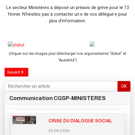
Le secteur Ministères a déposé un préavis de grève pour le 13
février. N'hésitez pas à contacter un·e de vos délégué·e pour
plus d'information.
(Cliquer sur les images pour télécharger nos argumentaires "Statut" et
"Austérité")
Article suivant : Grève Fonction publique le 18 décembre
Suivant
OK
Communication CGSP-MINISTERES
CRISE DU DIALOGUE SOCIAL
25.06.2026