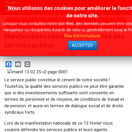
Nous utilisons des cookies pour améliorer le fonc
de notre site.
Lorsque vous consultez notre site Web, des données peuvent être sto
WWW.CGSP-FINANCES.BE
navigateur ou récupérées à partir de celui-ci, généralement sous la f
Manifestation nationale de défense des
Plus d'informations
services publics
ACCEPTER
Catégorie :
Actualités
5 Février 2025
Clics : 1250
Facebook
Email
Print
Le service public constitue le ciment de notre société !
Toutefois, la qualité des services publics ne peut être garantie
que si des investissements suffisants sont consentis en
termes de personnel et de moyens, de conditions de travail et
de pension, et aussi en termes de dialogue social et de droits
syndicaux forts.
Lors de la manifestation nationale de ce 13 février nous
voulons défendre les services publics et leurs agents.