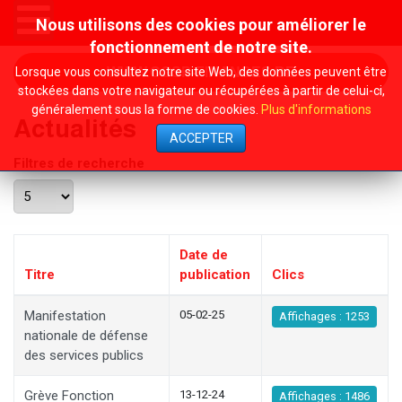
Nous utilisons des cookies pour améliorer le
fonctionnement de notre site.
Lorsque vous consultez notre site Web, des données peuvent être
WWW.CGSP-FINANCES.BE
stockées dans votre navigateur ou récupérées à partir de celui-ci,
généralement sous la forme de cookies.
Plus d'informations
Actualités
ACCEPTER
Filtres de recherche
Afficher #
Date de
Titre
publication
Clics
Manifestation
05-02-25
Affichages : 1253
nationale de défense
des services publics
Grève Fonction
13-12-24
Affichages : 1486